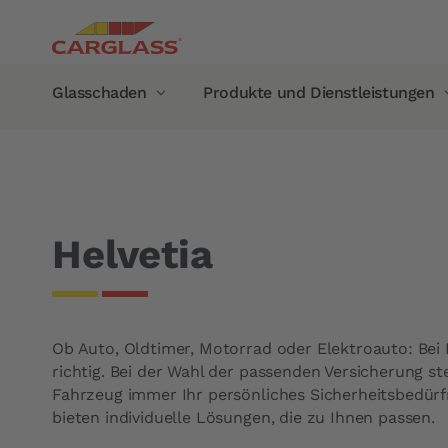
Direkt zum Inhalt
Main navigation
Glasschaden
Produkte und Dienstleistungen
Pfadnavigation
Startseite
Versicherungen & Kosten
Glasbruchvers
Glasschaden
Produkte und Dienstleistungen
Reparatur Windschutzscheibe
Mobiler Service
Austausch von Autoscheiben
Glasschaden im Ausland
Helvetia
Frontscheibe
Garantie
Seitenscheibe
Hersteller-Garantie
Heckscheibe
Carglass®-Garantie
Ob Auto, Oldtimer, Motorrad oder Elektroauto: Bei H
Panoramadach
Unsere Produkte
richtig. Bei der Wahl der passenden Versicherung s
Rekalibrierung der Kamera
Scheibenwischer
Fahrzeug immer Ihr persönliches Sicherheitsbedürf
bieten individuelle Lösungen, die zu Ihnen passen.
Regensensoren
Carglass Protect® Scheibenve