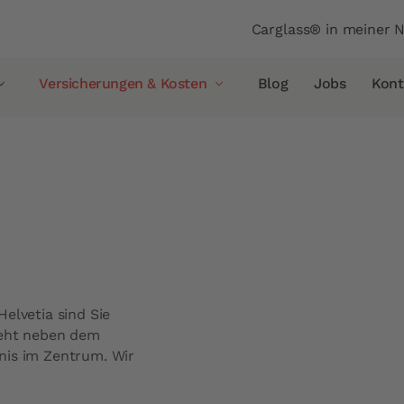
Header
Carglass® in meiner 
Versicherungen & Kosten
Blog
Jobs
Kont
icherung
Helvetia
Versicherungen & Kosten
Glasbruchversicherung
Allianz
AXA
Vaudoise Versicherung
Helvetia
elvetia sind Sie
Simpego
teht neben dem
Smile
nis im Zentrum. Wir
rsiegelung
PostFinance