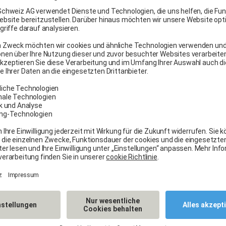
g, Vorsorge,
immer in Ihrer
ieren Sie eine
min innerhalb weniger Minuten
asschadenbehebung
geht einfach und schnell. Wir bieten me