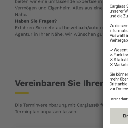
bieten wir eine umfassende Expertise in Versicherun
Vermögen und Eigenheim. Alles aus einer Hand und 
Nähe.
Haben Sie Fragen?
Erfahren Sie mehr auf
helvetia.ch/auto
oder kontakt
Agentur in Ihrer Nähe. Wir wünschen gute Fahrt!
Vereinbaren Sie Ihren Ter
Die Terminvereinbarung mit Carglass® für eine Gl
Terminplan anpassen lassen: