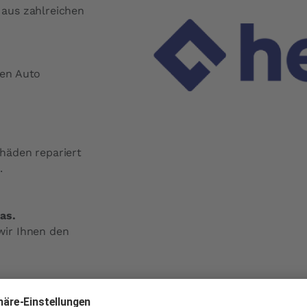
Preis Austausch Frontscheibe
aus zahlreichen
Preis Reparatur Frontscheibe
Kostenvoranschlag anfordern
ten Auto
häden repariert
.
as.
wir Ihnen den
jähriger Erfahrung