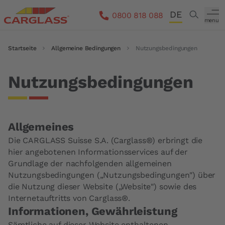
Direkt zum Inhalt
DE
Search
0800 818 088
menu
FR
Pfadnavigation
Startseite
Allgemeine Bedingungen
Nutzungsbedingungen
IT
EN
Nutzungsbedingungen
Allgemeines
Die CARGLASS Suisse S.A. (Carglass®) erbringt die
hier angebotenen Informationsservices auf der
Grundlage der nachfolgenden allgemeinen
Nutzungsbedingungen („Nutzungsbedingungen") über
die Nutzung dieser Website („Website") sowie des
Internetauftritts von Carglass®.
Informationen, Gewährleistung
Sämtliche auf dieser Website enthaltenen