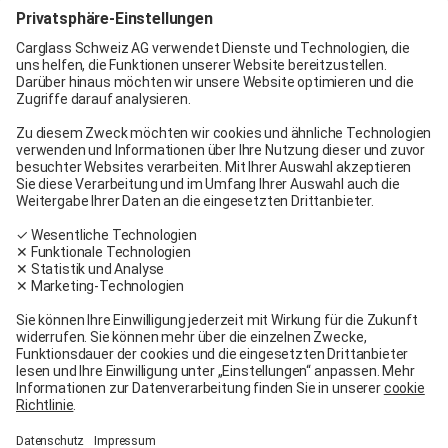
Carglass® Genf
Carglass® Pratteln
Carglass® Bern
Carglass® Winterthur
Carglass® Crissier
Carglass® Oftringen
Carglass® Volketswil
Kontakt
Carglass® in meiner Nähe
Facebook
Youtube
Linkedin
Allgemeine Bedingungen
Rechtliche Hinweise
Allgemeine Dienstleistungs- und Verkaufsbedingungen
Nutzungsbedingungen
Garantiebedingungen
Datenschutz