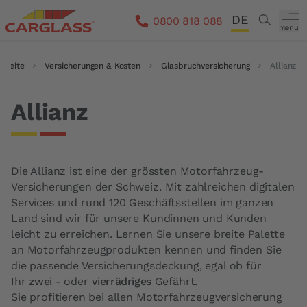
Direkt zum Inhalt
DE
Search
0800 818 088
menu
FR
rtseite
Pfadnavigation
Versicherungen & Kosten
Glasbruchversicherung
Allianz
IT
EN
Allianz
Die Allianz ist eine der grössten Motorfahrzeug-
Versicherungen der Schweiz. Mit zahlreichen digitalen
Services und rund 120 Geschäftsstellen im ganzen
Land sind wir für unsere Kundinnen und Kunden
leicht zu erreichen. Lernen Sie unsere breite Palette
an Motorfahrzeugprodukten kennen und finden Sie
die passende Versicherungsdeckung, egal ob für
Ihr
zwei
- oder
vierrädriges
Gefährt.
Sie profitieren bei allen Motorfahrzeugversicherung