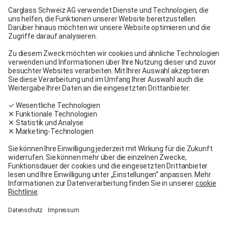
Carglass® Bern
Carglass® Winterthur
Carglass® Crissier
Carglass® Oftringen
Carglass® Volketswil
Kontakt
Carglass® in meiner Nähe
Facebook
Youtube
Linkedin
Allgemeine Bedingungen
Rechtliche Hinweise
Allgemeine Dienstleistungs- und Verkaufsbedingungen
Nutzungsbedingungen
Garantiebedingungen
Datenschutz
Cookies-Richtlinien