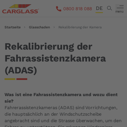
Direkt zum Inhalt
DE
Search
0800 818 088
menu
FR
Pfadnavigation
Startseite
Glasschaden
Rekalibrierung der Kamera
IT
EN
Rekalibrierung der
Fahrassistenzkamera
(ADAS)
Was ist eine Fahrassistenzkamera und wozu dient
sie?
Fahrerassistenzkameras (ADAS) sind Vorrichtungen,
die hauptsächlich an der Windschutzscheibe
angebracht sind und die Strasse überwachen, um den