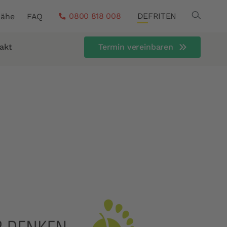
Search
0800 818 008
DE
FR
IT
EN
Nähe
FAQ
akt
Termin vereinbaren