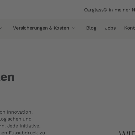
Header
Carglass® in meiner 
Versicherungen & Kosten
Blog
Jobs
Kont
Versicherungen & Kosten
Glasbruchversicherung
Allianz
ken
AXA
Vaudoise Versicherung
Helvetia
Simpego
ich Innovation,
Smile
ologischen und
. Jede Initiative,
rsiegelung
PostFinance
schen Fussabdruck zu