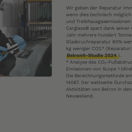
Wir geben der Reparatur im
wenn dies technisch möglich 
und Treibhausgasemissionen e
Carglass® spart dank seiner 
Jahr mehrere hundert Tonnen
Glasbruchreparatur 80% weni
kg weniger CO2.* (Reparatur:
Belron®-Studie 2024
).
* Analyse des CO₂-Fußabdruc
Emissionen von Scope 1 (direk
Die Berechnungsmethode ent
14067. Der weltweite Durchsc
Aktivitäten von Belron in den
Neuseeland.