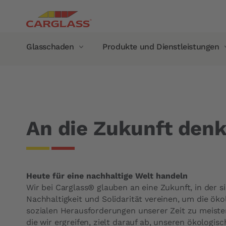
Direkt zum Inhalt
Main navigation
Glasschaden
Produkte und Dienstleistungen
Pfadnavigation
Startseite
Carglass®
An die Zukunft denken
Glasschaden
Produkte und Dienstleistungen
Reparatur Windschutzscheibe
Mobiler Service
Austausch von Autoscheiben
Glasschaden im Ausland
An die Zukunft den
Frontscheibe
Garantie
Seitenscheibe
Hersteller-Garantie
Heckscheibe
Carglass®-Garantie
Heute für eine nachhaltige Welt handeln
Panoramadach
Unsere Produkte
Wir bei Carglass® glauben an eine Zukunft, in der s
Rekalibrierung der Kamera
Scheibenwischer
Nachhaltigkeit und Solidarität vereinen, um die ök
sozialen Herausforderungen unserer Zeit zu meistern
Regensensoren
Carglass Protect® Scheibenve
die wir ergreifen, zielt darauf ab, unseren ökologi