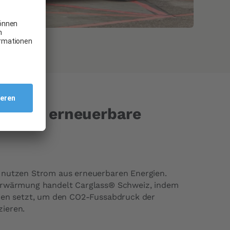
zt auf erneuerbare
 nutzen Strom aus erneuerbaren Energien.
Erwärmung handelt Carglass® Schweiz, indem
gien setzt, um den CO2-Fussabdruck der
ieren.