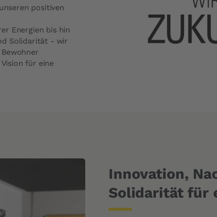
Preis Austausch Frontscheibe
 unseren positiven
Preis Reparatur Frontscheibe
er Energien bis hin
Kostenvoranschlag anfordern
 Solidarität - wir
e Bewohner
Vision für eine
Innovation, Na
Solidarität für