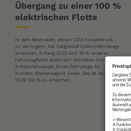
Übergang zu einer 100 %
elektrischen Flotte
In dem Bestreben, seinen CO2-Fussabdruck
zu verringern, hat Carglass® Elektrofahrzeuge
erworben. Anfang 2025 sind 25 % unserer
Fahrzeugflotte elektrisch betrieben (mobile
Arbeitsfahrzeuge, Ersatzfahrzeuge für
Kunden, Dienstwagen). Unser Ziel ist es, bis
2026 100 % zu erreichen.