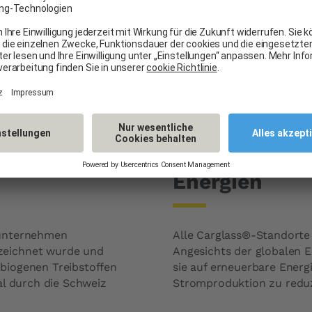
ng dank CO2-
Carglass® set
Energien
tunternehmen
Alle Carglass®-Standorte
zeichnet wurde und
Angesichts der globalen 
biogenen Treibstoffen
sie auf erneuerbare Ener
al durch die Schweiz
Stromproduktion zu reduz