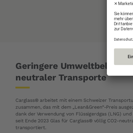
Geringere Umweltbelastu
neutraler Transporte
Carglass® arbeitet mit einem Schweizer Transpor
zusammen, das mit dem „Lean&Green“-Preis ausge
dank der Verwendung von Flüssigerdgas (LNG) und 
seit Ende 2023 Glas für Carglass® völlig CO2-neutr
transportiert.