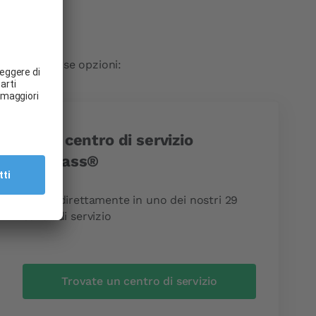
izione diverse opzioni:
In un centro di servizio
Carglass®
Venite direttamente in uno dei nostri 29
centri di servizio
Trovate un centro di servizio