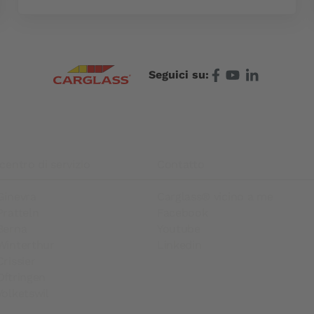
Seguici su:
centro di servizio
Contatto
Ginevra
Carglass® vicino a me
Pratteln
Facebook
Berna
Youtube
Winterthur
Linkedin
rissier
Oftringen
olketswil