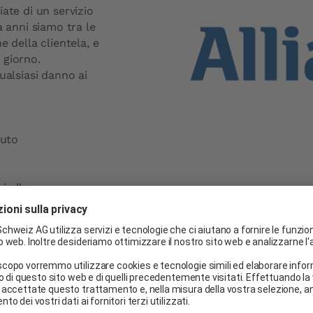
Prezzo sostituzione parabrezza
ate di un servizio
a anni siamo tra le
Prezzo riparazione parabrezza
 della clientela, e
Chiedere un preventivo
 giorno.
ualsiasi danno ai
auto
i alla