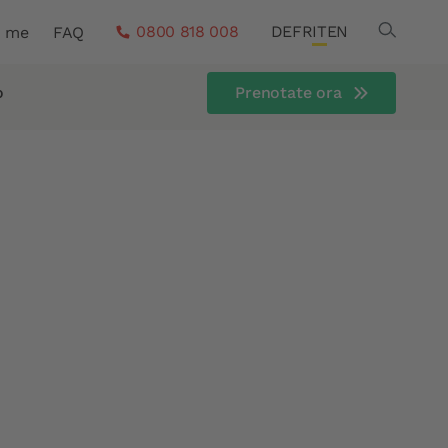
Search
0800 818 008
DE
FR
IT
EN
a me
FAQ
o
Prenotate ora