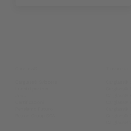
Footer
Carglass®
Trovare un 
Carglass® Svizzera
Carglass® 
I nostri partner
Carglass® 
Jobs
Carglass® 
Certificazioni
Carglass® 
Pensiamo Futuro
Carglass® C
Belron Group SCA
Carglass® 
Carglass® V