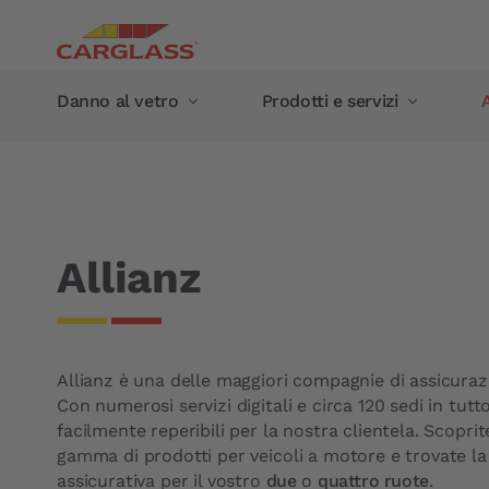
Salta al contenuto principale
Main navigation
Danno al vetro
Prodotti e servizi
A
Briciole di pane
Home
Assicurazioni e costi
Assicurazione rottura v
Danno al vetro
Prodotti e servizi
Riparazione impatto parabrezza
Servizio mobile
Sostituzione vetro
Danno al vetro all'estero
Allianz
Parabrezza
Garanzia
Finestrino laterale
Garanzia costruttore
Lunotto
Garanzia Carglass®
Allianz è una delle maggiori compagnie di assicuraz
Tetto panoramico
I nostri prodotti
Con numerosi servizi digitali e circa 120 sedi in tutt
Calibrazione della telecamera
Tergicristalli
facilmente reperibili per la nostra clientela. Scoprit
gamma di prodotti per veicoli a motore e trovate la
Sensori pioggia
Trattamento antipioggia 
assicurativa per il vostro
due
o
quattro ruote
.