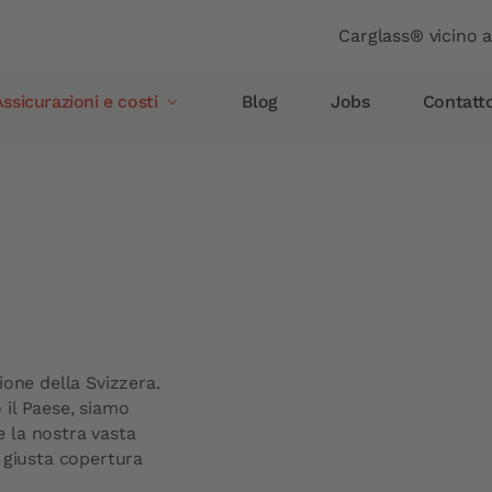
Header
Carglass® vicino 
ssicurazioni e costi
Blog
Jobs
Contatt
etro
Allianz
Assicurazioni e costi
Assicurazione rottura vetro
Allianz
AXA
Vaudoise Assicurazioni
Helvetia
ione della Svizzera.
Simpego
o il Paese, siamo
Smile
e la nostra vasta
 giusta copertura
Carglass Protect®
PostFinance