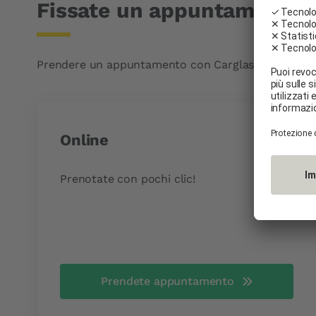
Fissate un appuntamento i
Prendere un appuntamento con Carglass® per un inter
Online
Prenotate con pochi clic!
Prendete appuntamento