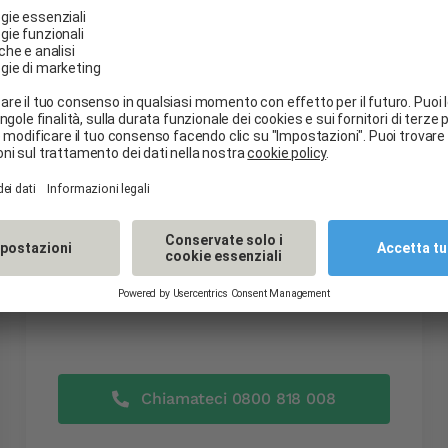
n pochi minuti
vento di danno al vetro è facile e veloce. Avete a dispos
Per telefono
Servizio gratuito, disponibile 24/24
Chiamateci 0800 818 008