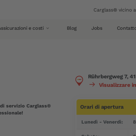
Header
Carglass® vicino 
ssicurazioni e costi
Blog
Jobs
Contatt
Assicurazioni e costi
Assicurazione rottura vetro
Allianz
Rührbergweg 7, 41
AXA
Visualizzare 
Vaudoise Assicurazioni
Helvetia
di servizio Carglass®
Orari di apertura
Simpego
essionale!
Giorno
Time slot
Smile
Lunedì - Venerdì:
8
Carglass Protect®
PostFinance