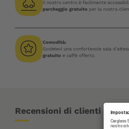
Il nostro centro è facilmente accessibi
parcheggio gratuito
per la nostra clien
Comodità:
Godetevi una confortevole sala d'atte
gratuito
e caffè offerto.
Recensioni di clienti su Go