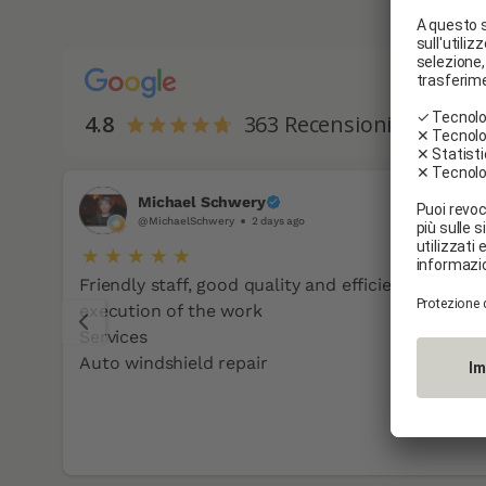
4.8
363
Recensioni
Michael Schwery
@MichaelSchwery
2 days ago
 a
Friendly staff, good quality and efficient
execution of the work
n
Services
team
Auto windshield repair