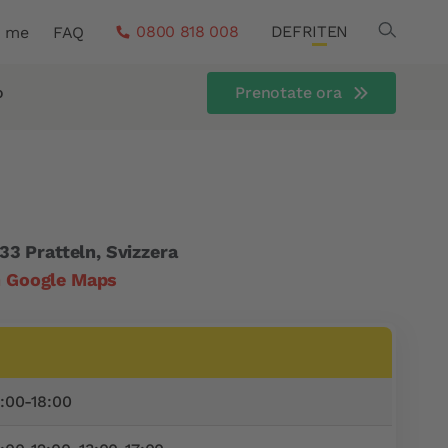
Search
0800 818 008
DE
FR
IT
EN
a me
FAQ
o
Prenotate ora
33 Pratteln, Svizzera
in Google Maps
:00-18:00