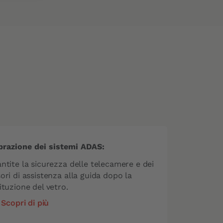
go a
You 
expe
serv
fin
Carg
wind
han
Ser
Aut
brazione dei sistemi ADAS:
ntite la sicurezza delle telecamere e dei
ori di assistenza alla guida dopo la
ituzione del vetro.
Scopri di più