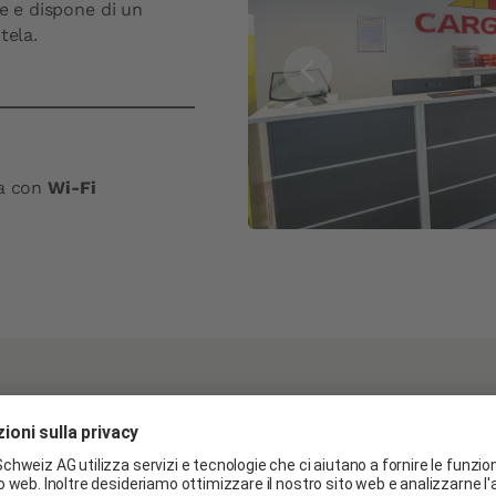
le e dispone di un
tela.
sa con
Wi-Fi
ogle