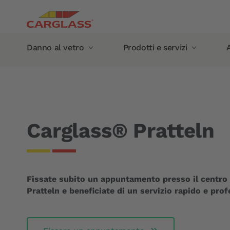
Salta al contenuto principale
Main navigation
Danno al vetro
Prodotti e servizi
A
Briciole di pane
Home
Carglass® vicino a me
Carglass® Pratteln
Danno al vetro
Prodotti e servizi
Riparazione impatto parabrezza
Servizio mobile
Sostituzione vetro
Danno al vetro all'estero
Carglass® Pratteln
Parabrezza
Garanzia
Finestrino laterale
Garanzia costruttore
Lunotto
Garanzia Carglass®
Fissate subito un appuntamento presso il centro 
Tetto panoramico
I nostri prodotti
Pratteln e beneficiate di un servizio rapido e prof
Calibrazione della telecamera
Tergicristalli
Sensori pioggia
Trattamento antipioggia 