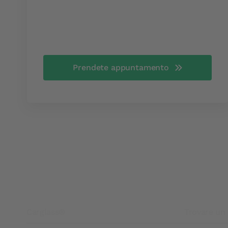
Prendete appuntamento
Footer
Carglass®
Trovare un 