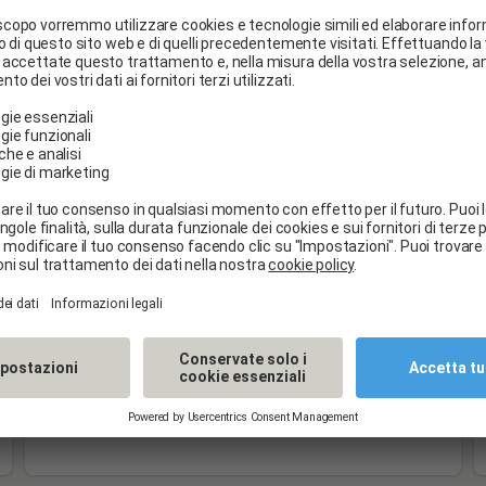
Thomas Petersen
@ThomasPetersen
6 days ago
Very friendly, fast, and competent employee.
Price assessment
Reasonable price
Services
Auto windshield repair