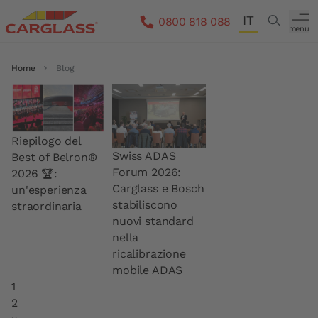
Salta al contenuto principale
IT
Search
0800 818 088
menu
DE
Briciole di pane
Home
Blog
FR
EN
Riepilogo del
Swiss ADAS
Best of Belron®
Forum 2026:
2026 🏆:
Carglass e Bosch
un'esperienza
stabiliscono
straordinaria
nuovi standard
nella
ricalibrazione
mobile ADAS
Paginazione
Pagina attuale
1
Page
2