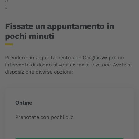
Pagina successiva
››
Ultima pagina
»
Fissate un appuntamento in
pochi minuti
Prendere un appuntamento con Carglass® per un
intervento di danno al vetro è facile e veloce. Avete a
disposizione diverse opzioni:
Online
Prenotate con pochi clic!