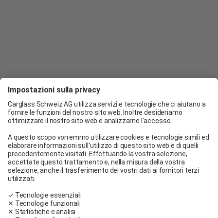
I nostri partner
Jobs
Certificazioni
Pensiamo Futuro
Belron Group SCA
Trovare un centro di servizio
Carglass® Ginevra
Carglass® Pratteln
Carglass® Berna
Carglass® Winterthur
Carglass® Crissier
Carglass® Oftringen
Carglass® Volketswil
Contatto
Carglass® vicino a me
Facebook
Youtube
Linkedin