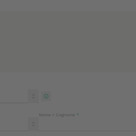
Prezzo sostituzione parabrezza
Prezzo riparazione parabrezza
Chiedere un preventivo
Nome + Cognome