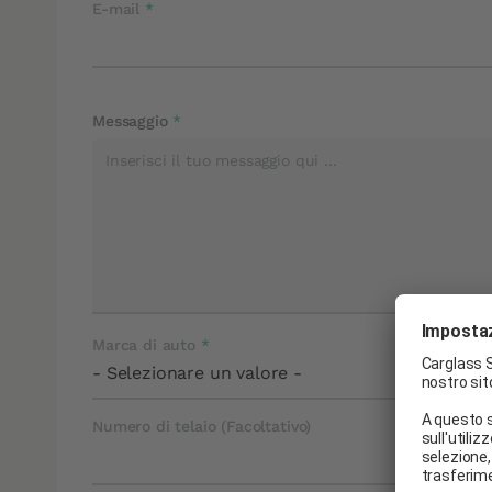
E-mail
Messaggio
Marca di auto
Numero di telaio (Facoltativo)