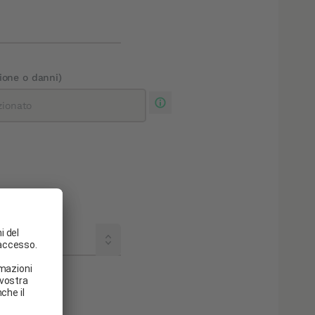
zione o danni)
zionato