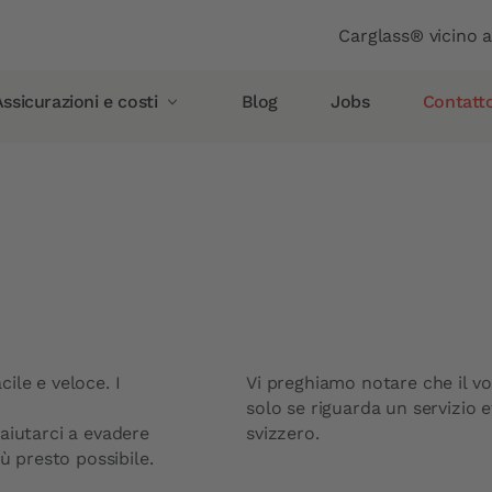
Header
Carglass® vicino 
ssicurazioni e costi
Blog
Jobs
Contatt
Assicurazioni e costi
Assicurazione rottura vetro
Allianz
AXA
Vaudoise Assicurazioni
Helvetia
ile e veloce. I
Vi preghiamo notare che il vo
Simpego
solo se riguarda un servizio e
Smile
aiutarci a evadere
svizzero.
ù presto possibile.
Carglass Protect®
PostFinance