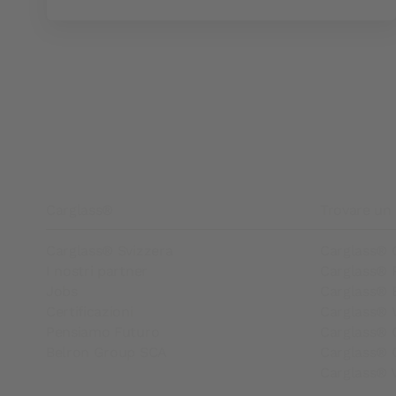
Footer
Carglass®
Trovare un 
Carglass® Svizzera
Carglass® 
I nostri partner
Carglass® 
Jobs
Carglass® 
Certificazioni
Carglass® 
Pensiamo Futuro
Carglass® C
Belron Group SCA
Carglass® 
Carglass® V