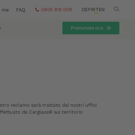
Search
0800 818 008
DE
FR
IT
EN
a me
FAQ
o
Prenotate ora
stro reclamo sarà trattato dai nostri uffici
ffettuato da Carglass® sul territorio