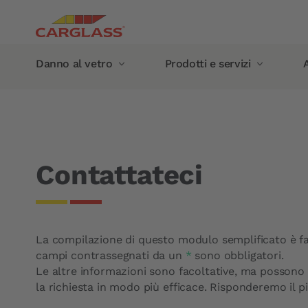
Salta al contenuto principale
Main navigation
Danno al vetro
Prodotti e servizi
A
Briciole di pane
Home
Contatto
Danno al vetro
Prodotti e servizi
Riparazione impatto parabrezza
Servizio mobile
Sostituzione vetro
Danno al vetro all'estero
Contattateci
Parabrezza
Garanzia
Finestrino laterale
Garanzia costruttore
Lunotto
Garanzia Carglass®
La compilazione di questo modulo semplificato è fac
Tetto panoramico
I nostri prodotti
campi contrassegnati da un
*
sono obbligatori.
Calibrazione della telecamera
Tergicristalli
Le altre informazioni sono facoltative, ma possono 
la richiesta in modo più efficace. Risponderemo il pi
Sensori pioggia
Trattamento antipioggia 