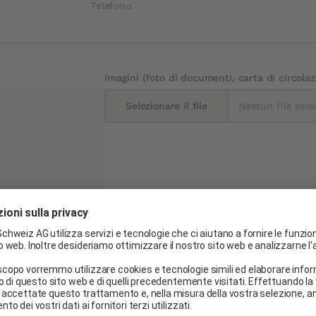
Telefono
Imagini (foto di documenti, carta di circola
Selezionare il file
Nessun file sele
Modello di auto