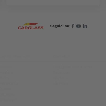
Seguici su:
centro di servizio
Contatto
Ginevra
Carglass® vicino a me
Pratteln
Facebook
Berna
Youtube
Winterthur
Linkedin
rissier
Oftringen
olketswil