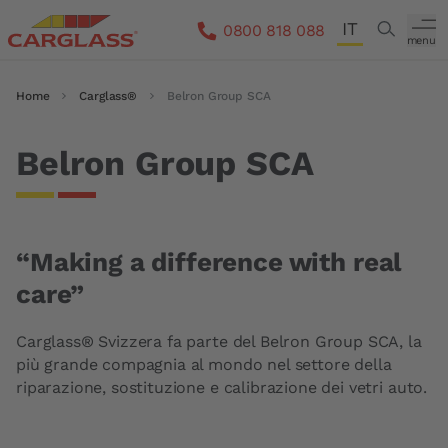
Salta al contenuto principale
IT
Search
0800 818 088
menu
DE
Briciole di pane
Home
Carglass®
Belron Group SCA
FR
EN
Belron Group SCA
“Making a difference with real
care”
Carglass® Svizzera fa parte del Belron Group SCA, la
più grande compagnia al mondo nel settore della
riparazione, sostituzione e calibrazione dei vetri auto.