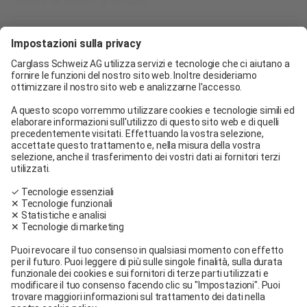
Trovare un centro di servizio
Carglass® Ginevra
Carglass® Pratteln
Carglass® Berna
Carglass® Winterthur
Carglass® Crissier
Carglass® Oftringen
Carglass® Volketswil
Contatto
Carglass® vicino a me
Facebook
Youtube
Linkedin
Condizioni Generali
Informazioni legali
Condizioni di utilizzo
Condizioni generali di servizio e di vendita