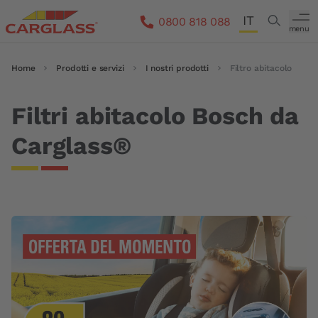
Salta al contenuto principale
IT
Search
0800 818 088
menu
DE
Briciole di pane
Home
Prodotti e servizi
I nostri prodotti
Filtro abitacolo
FR
EN
Filtri abitacolo Bosch da
Carglass®