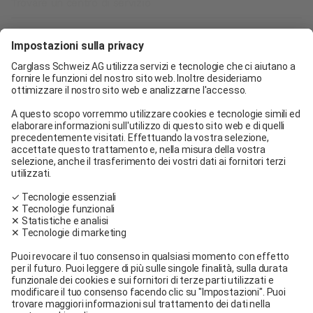
Trovare un centro di servizio
Carglass® Ginevra
Carglass® Pratteln
Carglass® Berna
Carglass® Winterthur
Carglass® Crissier
Carglass® Oftringen
Carglass® Volketswil
Contatto
Carglass® vicino a me
Facebook
Youtube
Linkedin
Condizioni Generali
Informazioni legali
Condizioni di utilizzo
Condizioni generali di servizio e di vendita