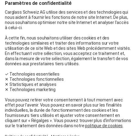
Carglass® Genève
Carglass® Pratteln
Carglass® Berne
Carglass® Winterthur
Carglass® Crissier
Carglass® Oftringen
Carglass® Volketswil
Contact
Carglass® près de chez moi
Facebook
Youtube
Linkedin
Conditions générales
Mentions légales
Conditions d’utilisation
Conditions générales de service et de vente
Conditions de garantie
Protection des données