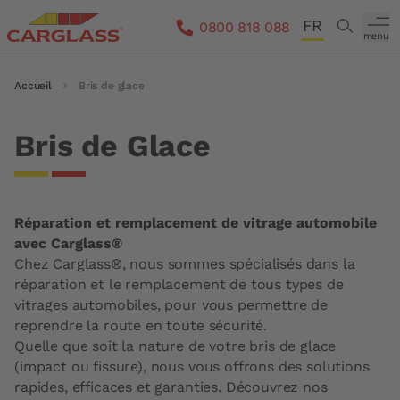
Aller au contenu principal
FR
Search
0800 818 088
menu
DE
Fil d'Ariane
Accueil
Bris de glace
IT
EN
Bris de Glace
Réparation et remplacement de vitrage automobile
avec Carglass®
Chez Carglass®, nous sommes spécialisés dans la
réparation et le remplacement de tous types de
vitrages automobiles, pour vous permettre de
reprendre la route en toute sécurité.
Quelle que soit la nature de votre bris de glace
(impact ou fissure), nous vous offrons des solutions
rapides, efficaces et garanties. Découvrez nos