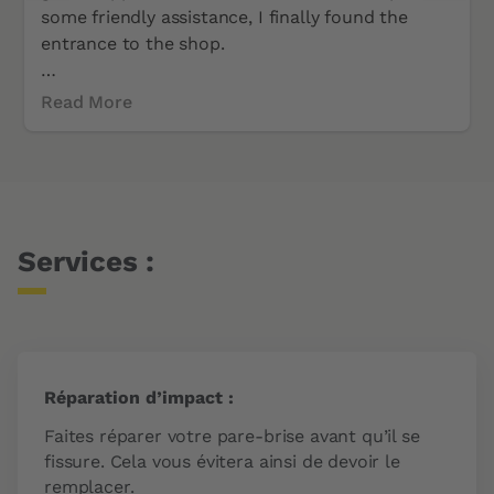
some friendly assistance, I finally found the
entrance to the shop.
The repair was done perfectly, and the younger
Read More
employee was polite and helpful.
Thank you for your excellent work.
Price assessment
Great price
Services :
Services
Auto windshield repair
Réparation d’impact :
Faites réparer votre pare-brise avant qu’il se
fissure. Cela vous évitera ainsi de devoir le
remplacer.