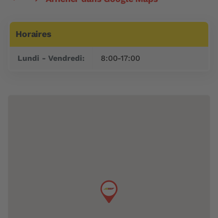
Horaires
Jour
Plage horaire
Lundi - Vendredi:
8:00-17:00