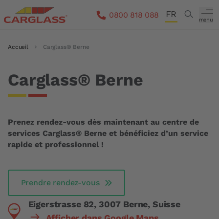
Aller au contenu principal
FR
Search
0800 818 088
menu
DE
Fil d'Ariane
Accueil
Carglass® Berne
IT
EN
Carglass® Berne
Prenez rendez-vous dès maintenant au centre de
services Carglass® Berne et bénéficiez d’un service
rapide et professionnel !
Prendre rendez-vous
Eigerstrasse 82, 3007 Berne, Suisse
Afficher dans Google Maps