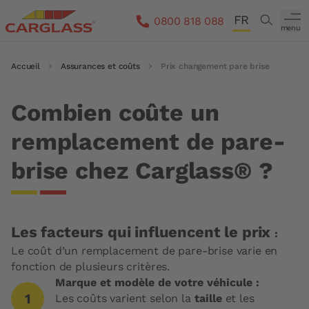
Aller au contenu principal
FR
Search
0800 818 088
menu
DE
Fil d'Ariane
Accueil
Assurances et coûts
Prix changement pare brise
IT
EN
Combien coûte un
remplacement de pare-
brise chez Carglass® ?
Les facteurs qui influencent le prix
:
Le coût d’un remplacement de pare-brise varie en
fonction de plusieurs critères.
Marque et modèle de votre véhicule :
Les coûts varient selon la
taille
et les