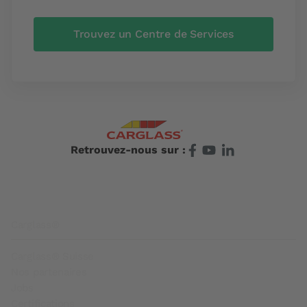
Trouvez un Centre de Services
Retrouvez-nous sur :
Footer
Carglass®
Carglass® Suisse
Nos partenaires
Jobs
Certifications