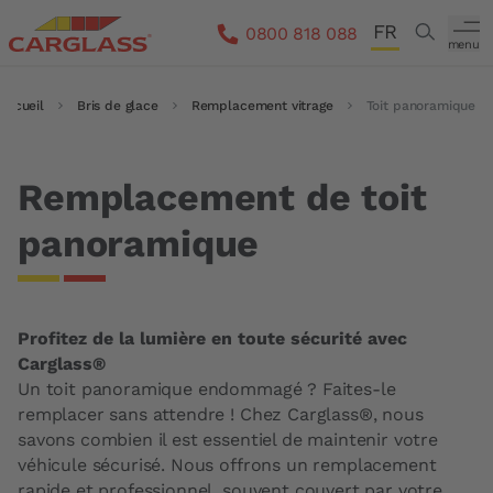
Aller au contenu principal
FR
Search
0800 818 088
menu
DE
Accueil
Fil d'Ariane
Bris de glace
Remplacement vitrage
Toit panoramique
IT
EN
Remplacement de toit
panoramique
Profitez de la lumière en toute sécurité avec
Carglass®
Un toit panoramique endommagé ? Faites-le
remplacer sans attendre ! Chez Carglass®, nous
savons combien il est essentiel de maintenir votre
véhicule sécurisé. Nous offrons un remplacement
rapide et professionnel, souvent couvert par votre