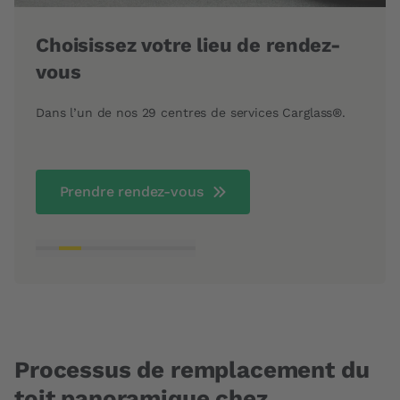
s
Choisissez votre lieu de rendez-
Ser
vous
Nos t
et re
Dans l’un de nos 29 centres de services Carglass®.
heure
véhicu
Prendre rendez-vous
Processus de remplacement du
toit panoramique chez