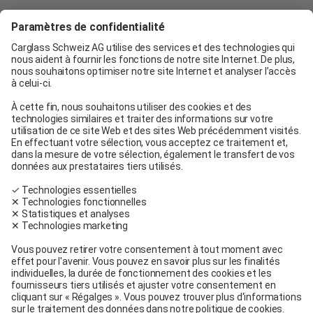
Carglass® Genève
Carglass® Pratteln
Carglass® Berne
Carglass® Winterthur
Carglass® Crissier
Carglass® Oftringen
Carglass® Volketswil
Contact
Carglass® près de chez moi
Facebook
Youtube
Linkedin
Conditions générales
Mentions légales
Conditions d’utilisation
Conditions générales de service et de vente