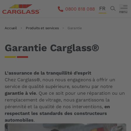
Aller au contenu principal
FR
Search
0800 818 088
menu
DE
Fil d'Ariane
Accueil
Produits et services
Garantie
IT
EN
Garantie Carglass®
L’assurance de la tranquillité d'esprit
Chez Carglass®, nous nous engageons à offrir un
service de qualité supérieure, soutenu par notre
garantie à vie
. Que ce soit pour une réparation ou un
remplacement de vitrage, nous garantissons la
pérennité et la qualité de nos interventions,
en
respectant les standards des constructeurs
automobiles
.