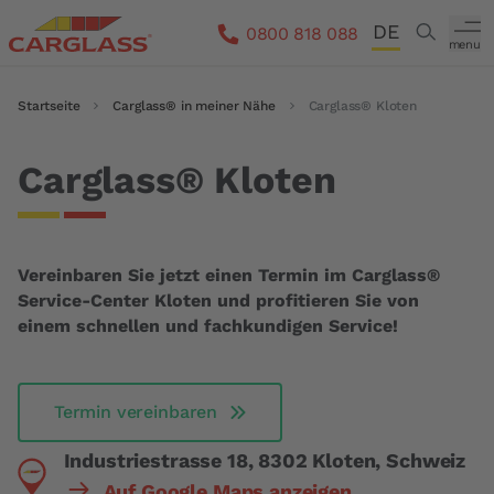
Direkt zum Inhalt
DE
Search
0800 818 088
menu
FR
Pfadnavigation
Startseite
Carglass® in meiner Nähe
Carglass® Kloten
IT
EN
Carglass® Kloten
Vereinbaren Sie jetzt einen Termin im Carglass®
Service-Center Kloten und profitieren Sie von
einem schnellen und fachkundigen Service!
Termin vereinbaren
Industriestrasse 18, 8302 Kloten, Schweiz
Auf Google Maps anzeigen