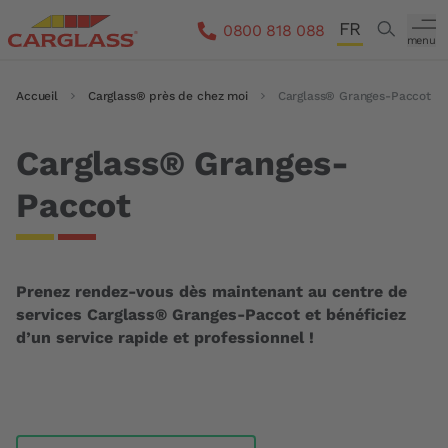
Aller au contenu principal
FR
Search
0800 818 088
menu
DE
Fil d'Ariane
Accueil
Carglass® près de chez moi
Carglass® Granges-Paccot
IT
EN
Carglass® Granges-
Paccot
Prenez rendez-vous dès maintenant au centre de
services Carglass® Granges-Paccot et bénéficiez
d’un service rapide et professionnel !