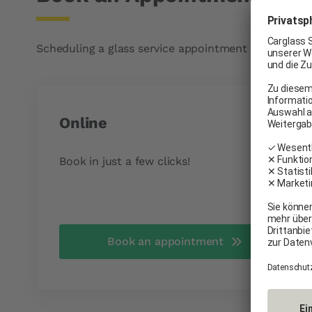
Intervention times
Cabin filter
Scheduling a glass service appointment with Carglas
Online
Book in just a few clicks!
Book an appointment