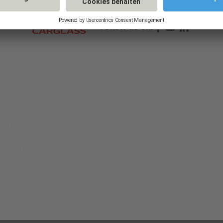
Follow us on:
ice center
Contact
Geneva
Carglass® near me
Pratteln
Facebook
Bern
Youtube
Winterthur
Linkedin
rissier
Oftringen
olketswil