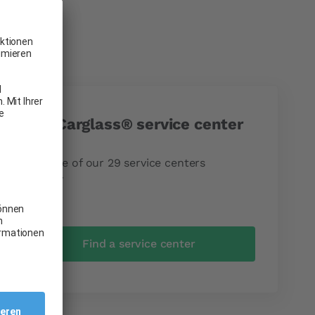
At a Carglass® service center
Visit one of our 29 service centers
directly
Find a service center