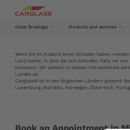
Skip to main content
Main navigation
Glass Breakage
Products and services
Breadcrumb
Home
Schadenfall im Ausland
Glass Breakage
Products and services
Wenn Sie im Ausland einen Schaden haben, melden Si
Windshield chip repair
Mobile service
Land weiter, in dem Sie sich befinden. Falls wir v
Automotive Glass Replacement
Glass damage abroad
kümmern. Wir wickeln in diesem Fall sämtliche ad
Landes ab.
Windshield
Guarantee
Carglass® ist in den folgenden Ländern präsent: Bel
Side Window
Manufacturer Warranty
Luxemburg, Marokko, Norwegen, Österreich, Portuga
Rear window
Carglass® guarantee
Panoramic roof
Our products
Recalibration of camera
Wiper blades
Rain sensors
Carglass® Protect rain re
Book an Appointment in M