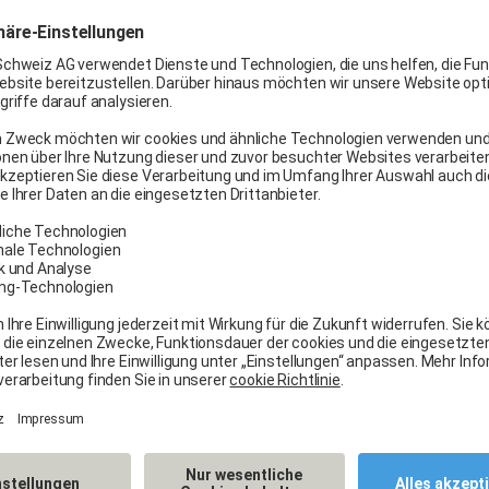
Windshield Replacement Price
Windshield Repair Price
s® is simple and quick. Several options are available:
Request a quote
By phone
Free service, available 24/7
Call us on 0800 818 008