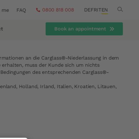
Search
0800 818 008
DE
FR
IT
EN
r me
FAQ
ct
Book an appointment
formationen an die Carglass®-Niederlassung in dem
me erhalten, muss der Kunde sich um nichts
en Bedingungen des entsprechenden Carglass®-
and, Holland, Irland, Italien, Kroatien, Litauen,